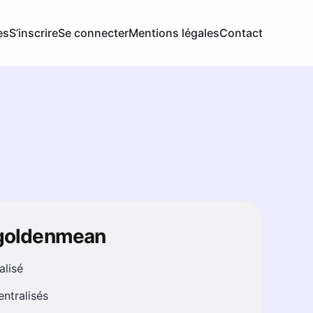
es
S’inscrire
Se connecter
Mentions légales
Contact
 goldenmean
alisé
ntralisés